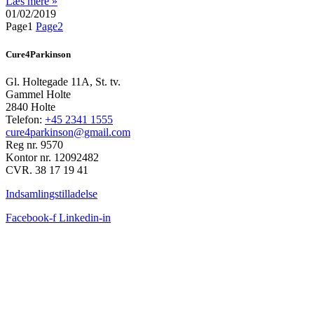
Læs mere »
01/02/2019
Page
1
Page
2
Cure4Parkinson
Gl. Holtegade 11A, St. tv.
Gammel Holte
2840 Holte
Telefon:
+45 2341 1555
cure4parkinson@gmail.com
Reg nr. 9570
Kontor nr. 12092482
CVR. 38 17 19 41
Indsamlingstilladelse
Facebook-f
Linkedin-in
FACEBOOK FEED