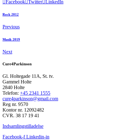
Facebook
Twitter
LinkedIn
Rock 2012
Previous
Musik 2019
Next
Cure4Parkinson
Gl. Holtegade 11A, St. tv.
Gammel Holte
2840 Holte
Telefon:
+45 2341 1555
cure4parkinson@gmail.com
Reg nr. 9570
Kontor nr. 12092482
CVR. 38 17 19 41
Indsamlingstilladelse
Facebook-f
Linkedin-in