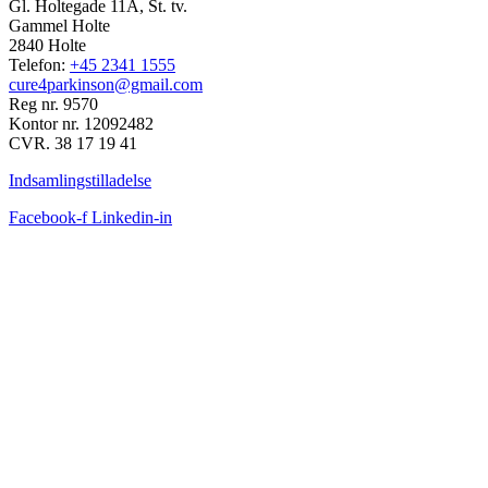
Gl. Holtegade 11A, St. tv.
Gammel Holte
2840 Holte
Telefon:
+45 2341 1555
cure4parkinson@gmail.com
Reg nr. 9570
Kontor nr. 12092482
CVR. 38 17 19 41
Indsamlingstilladelse
Facebook-f
Linkedin-in
FACEBOOK FEED