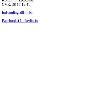
Kontor nr. 12092482
CVR. 38 17 19 41
Indsamlingstilladelse
Facebook-f
Linkedin-in
FACEBOOK FEED