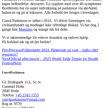
ingen helbredelse, desværre. En sygdom med over 40 symptomer.
Bordtennis har en super indvirkning på parkinson via øje/hånd,
balancen og på at fokusere. Alle forhold der bruges i hverdagen.
Cure4 Parkinson er stiftet i 2016. Vi driver foreningen via
civilsamfundet og modtager ikke offentlige tilskud. Vi har dog 2
gange lånt
Mantzius
og mange tak for dette.
Vi er taknemmelige for enhver donation og enhver hjælp.
På forhånd tak og alt det bedste!
Prev
Previous
Folkemødet 2024. Pårørende på vagt – risiko eller
ressource?
Next
Official after-movie – 2025 World Table Tennis for Health
Festival
Next
Cure4Parkinson
Gl. Holtegade 11A, St. tv.
Gammel Holte
2840 Holte
Telefon:
+45 2341 1555
cure4parkinson@gmail.com
Reg nr. 9570