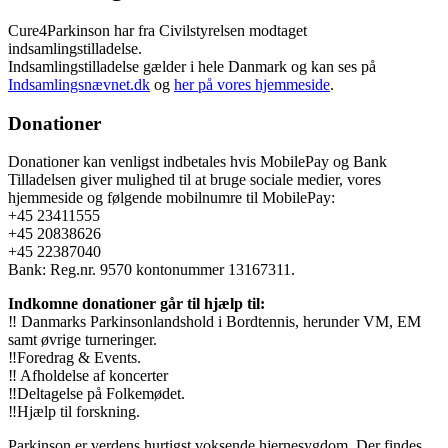
Cure4Parkinson har fra Civilstyrelsen modtaget
indsamlingstilladelse.
Indsamlingstilladelse gælder i hele Danmark og kan ses på
Indsamlingsnævnet.dk
og
her på vores hjemmeside
.
Donationer
Donationer kan venligst indbetales hvis MobilePay og Bank
Tilladelsen giver mulighed til at bruge sociale medier, vores
hjemmeside og følgende mobilnumre til MobilePay:
+45 23411555
+45 20838626
+45 22387040
Bank: Reg.nr. 9570 kontonummer 13167311.
Indkomne donationer går til hjælp til:
‼️ Danmarks Parkinsonlandshold i Bordtennis, herunder VM, EM
samt øvrige turneringer.
‼️Foredrag & Events.
‼️ Afholdelse af koncerter
‼️Deltagelse på Folkemødet.
‼️Hjælp til forskning.
Parkinson er verdens hurtigst voksende hjernesygdom. Der findes