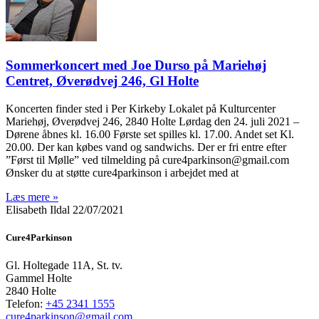
Sommerkoncert med Joe Durso på Mariehøj
Centret, Øverødvej 246, Gl Holte
Koncerten finder sted i Per Kirkeby Lokalet på Kulturcenter
Mariehøj, Øverødvej 246, 2840 Holte Lørdag den 24. juli 2021 –
Dørene åbnes kl. 16.00 Første set spilles kl. 17.00. Andet set Kl.
20.00. Der kan købes vand og sandwichs. Der er fri entre efter
”Først til Mølle” ved tilmelding på cure4parkinson@gmail.com
Ønsker du at støtte cure4parkinson i arbejdet med at
Læs mere »
Elisabeth Ildal
22/07/2021
Cure4Parkinson
Gl. Holtegade 11A, St. tv.
Gammel Holte
2840 Holte
Telefon:
+45 2341 1555
cure4parkinson@gmail.com