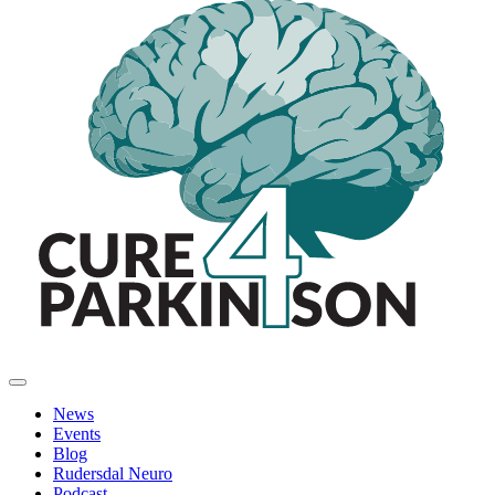
News
Events
Blog
Rudersdal Neuro
Podcast