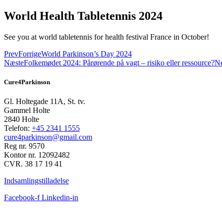
World Health Tabletennis 2024
See you at world tabletennis for health festival France in October!
Prev
Forrige
World Parkinson’s Day 2024
Næste
Folkemødet 2024: Pårørende på vagt – risiko eller ressource?
N
Cure4Parkinson
Gl. Holtegade 11A, St. tv.
Gammel Holte
2840 Holte
Telefon:
+45 2341 1555
cure4parkinson@gmail.com
Reg nr. 9570
Kontor nr. 12092482
CVR. 38 17 19 41
Indsamlingstilladelse
Facebook-f
Linkedin-in
FACEBOOK FEED