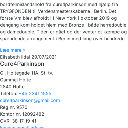
bordtennislandshold fra cure4parkinson med hjælp fra
TRYGFONDEN til Verdensmesterskaberne i Berlin. Det
første Vm blev afholdt i I New York i oktober 2019 og
dengang kom holdet hjem med Bronze i både herredouble
og damedouble. Tiden er gået og der venter et kæmpe og
spændende arrangement i Berlin med lang over hundrede
Læs mere »
Elisabeth Ildal
29/07/2021
Cure4Parkinson
Gl. Holtegade 11A, St. tv.
Gammel Holte
2840 Holte
Telefon:
+45 2341 1555
cure4parkinson@gmail.com
Reg nr. 9570
Kontor nr. 12092482
CVR. 38 17 19 41
Indsamlingstilladelse